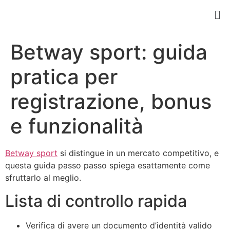
Betway sport: guida
pratica per
registrazione, bonus
e funzionalità
Betway sport
si distingue in un mercato competitivo, e
questa guida passo passo spiega esattamente come
sfruttarlo al meglio.
Lista di controllo rapida
Verifica di avere un documento d’identità valido