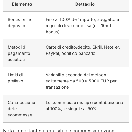
Elemento
Dettaglio
Bonus primo
Fino al 100% dell’importo, soggetto a
deposito
requisiti di scommessa (es. 10x il
bonus)
Metodi di
Carte di credito/debito, Skrill, Neteller,
pagamento
PayPal, bonifico bancario
accettati
Limiti di
Variabili a seconda del metodo;
prelievo
solitamente da 500 a 5000 EUR per
transazione
Contribuzione
Le scommesse multiple contribuiscono
delle
al 100%, le singole al 50%
scommesse
Nota importante: i requisiti di scommessa devono