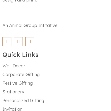
An Anmol Group Intitative
Quick Links
Wall Decor
Corporate Gifting
Festive Gifting
Stationery
Personalized Gifting
Invitation