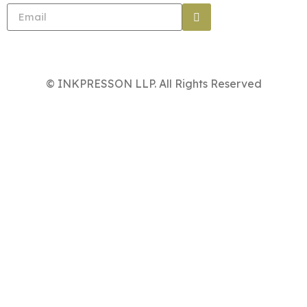
© INKPRESSON LLP. All Rights Reserved