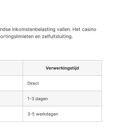
ndse inkomstenbelasting vallen. Het casino
ingslimieten en zelfuitsluiting.
Verwerkingstijd
Direct
1-3 dagen
3-5 werkdagen