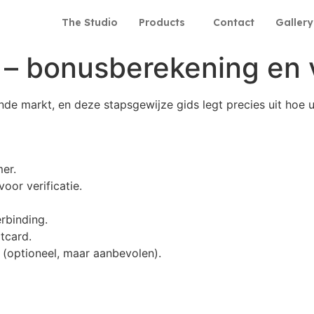
The Studio
Products
Contact
Gallery
 – bonusberekening en v
de markt, en deze stapsgewijze gids legt precies uit hoe u 
er.
voor verificatie.
rbinding.
tcard.
(optioneel, maar aanbevolen).