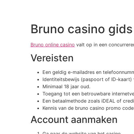
Bruno casino gids
Bruno online casino
valt op in een concurreren
Vereisten
Een geldig e-mailadres en telefoonnumm
Identiteitsbewijs (paspoort of ID-kaart) 
Minimaal 18 jaar oud.
Toegang tot een betrouwbare internetve
Een betaalmethode zoals iDEAL of credi
Kennis van de bruno casino promo code 
Account aanmaken
Ga naar de website van het casino.