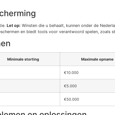
scherming
tie.
Let op:
Winsten die u behaalt, kunnen onder de Nederla
hermen en biedt tools voor verantwoord spelen, zoals stort
men
Minimale storting
Maximale opname
€10.000
€5.000
€50.000
lemen en oplossingen