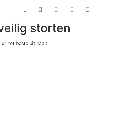
eilig storten
er het beste uit haalt.