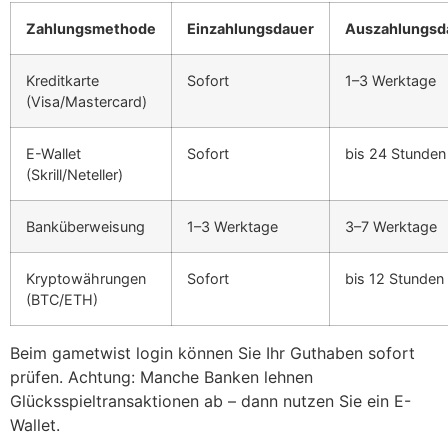
Zahlungsmethode
Einzahlungsdauer
Auszahlungsd
Kreditkarte
Sofort
1–3 Werktage
(Visa/Mastercard)
E-Wallet
Sofort
bis 24 Stunden
(Skrill/Neteller)
Banküberweisung
1–3 Werktage
3–7 Werktage
Kryptowährungen
Sofort
bis 12 Stunden
(BTC/ETH)
Beim gametwist login können Sie Ihr Guthaben sofort
prüfen. Achtung: Manche Banken lehnen
Glücksspieltransaktionen ab – dann nutzen Sie ein E-
Wallet.