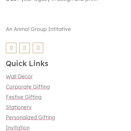
An Anmol Group Intitative
Quick Links
Wall Decor
Corporate Gifting
Festive Gifting
Stationery
Personalized Gifting
Invitation