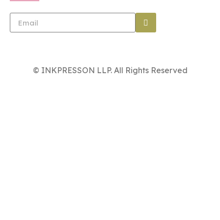
© INKPRESSON LLP. All Rights Reserved