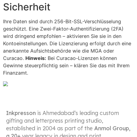
Sicherheit
Ihre Daten sind durch 256-Bit-SSL-Verschlüsselung
geschützt. Eine Zwei-Faktor-Authentifizierung (2FA)
wird dringend empfohlen – aktivieren Sie sie in den
Kontoeinstellungen. Die Lizenzierung erfolgt durch eine
anerkannte Aufsichtsbehörde wie die MGA oder
Curacao.
Hinweis:
Bei Curacao-Lizenzen können
Gewinne steuerpflichtig sein – klären Sie das mit Ihrem
Finanzamt.
Inkpresson
is Ahmedabad’s leading custom
gifting and letterpress printing studio,
established in 2004 as part of the
Anmol Group,
a 20+
year legacy in design and print.