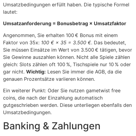
Umsatzbedingungen erfüllt haben. Die typische Formel
lautet:
Umsatzanforderung = Bonusbetrag × Umsatzfaktor
Angenommen, Sie erhalten 100 € Bonus mit einem
Faktor von 35x:
100 € × 35 = 3.500 €
. Das bedeutet,
Sie müssen Einsätze im Wert von 3.500 € tätigen, bevor
Sie Gewinne auszahlen können. Nicht alle Spiele zählen
gleich: Slots zählen oft 100 %, Tischspiele nur 10 % oder
gar nicht.
Wichtig:
Lesen Sie immer die AGB, da die
genauen Prozentsätze variieren können.
Ein weiterer Punkt: Oder Sie nutzen gametwist free
coins, die nach der Einzahlung automatisch
gutgeschrieben werden. Diese unterliegen ebenfalls den
Umsatzbedingungen.
Banking & Zahlungen