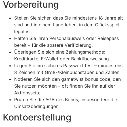
Vorbereitung
Stellen Sie sicher, dass Sie mindestens 18 Jahre alt
sind und in einem Land leben, in dem Glücksspiel
legal ist.
Halten Sie Ihren Personalausweis oder Reisepass
bereit – für die spätere Verifizierung.
Überlegen Sie sich eine Zahlungsmethode:
Kreditkarte, E-Wallet oder Banküberweisung.
Legen Sie ein sicheres Passwort fest – mindestens
8 Zeichen mit Groß-/Kleinbuchstaben und Zahlen.
Notieren Sie sich den gametwist bonus code, den
Sie nutzen möchten – oft finden Sie ihn auf der
Aktionsseite.
Prüfen Sie die AGB des Bonus, insbesondere die
Umsatzbedingungen.
Kontoerstellung