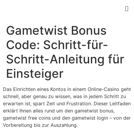
Gametwist Bonus
Code: Schritt-für-
Schritt-Anleitung für
Einsteiger
Das Einrichten eines Kontos in einem Online-Casino geht
schnell, aber genau zu wissen, was in jedem Schritt zu
erwarten ist, spart Zeit und Frustration. Dieser Leitfaden
erklärt Ihnen alles rund um den gametwist bonus,
gametwist free coins und den gametwist login – von der
Vorbereitung bis zur Auszahlung.