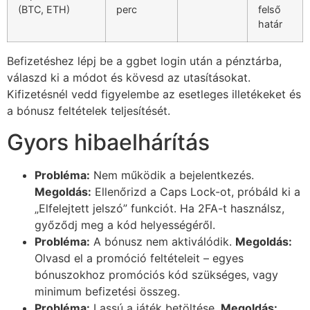
(BTC, ETH)
perc
felső
határ
Befizetéshez lépj be a ggbet login után a pénztárba,
válaszd ki a módot és kövesd az utasításokat.
Kifizetésnél vedd figyelembe az esetleges illetékeket és
a bónusz feltételek teljesítését.
Gyors hibaelhárítás
Probléma:
Nem működik a bejelentkezés.
Megoldás:
Ellenőrizd a Caps Lock-ot, próbáld ki a
„Elfelejtett jelszó” funkciót. Ha 2FA-t használsz,
győződj meg a kód helyességéről.
Probléma:
A bónusz nem aktiválódik.
Megoldás:
Olvasd el a promóció feltételeit – egyes
bónuszokhoz promóciós kód szükséges, vagy
minimum befizetési összeg.
Probléma:
Lassú a játék betöltése.
Megoldás: