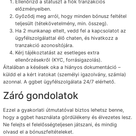
Ellenőrizd a státuszt a fiók tranzakciós
előzményeiben.
Győződj meg arról, hogy minden bónusz feltétel
teljesült (tétekövetelmény, min. összeg).
Ha 2 munkanap eltelt, vedd fel a kapcsolatot az
ügyfélszolgálattal élő chaten, és hivatkozz a
tranzakció azonosítójára.
Kérj tájékoztatást az esetleges extra
ellenőrzésekről (KYC, forrásigazolás).
Általában a késések oka a hiányos dokumentáció –
küldd el a kért iratokat (személyi igazolvány, számla)
azonnal. A ggbet ügyfélszolgálata 24/7 elérhető.
Záró gondolatok
Ezzel a gyakorlati útmutatóval biztos lehetsz benne,
hogy a ggbet használata gördülékeny és élvezetes lesz.
Ne felejts el felelősségteljesen játszani, és mindig
olvasd el a bónuszfeltételeket.