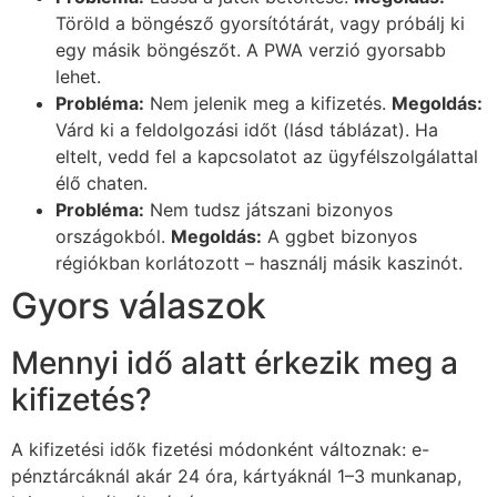
Töröld a böngésző gyorsítótárát, vagy próbálj ki
egy másik böngészőt. A PWA verzió gyorsabb
lehet.
Probléma:
Nem jelenik meg a kifizetés.
Megoldás:
Várd ki a feldolgozási időt (lásd táblázat). Ha
eltelt, vedd fel a kapcsolatot az ügyfélszolgálattal
élő chaten.
Probléma:
Nem tudsz játszani bizonyos
országokból.
Megoldás:
A ggbet bizonyos
régiókban korlátozott – használj másik kaszinót.
Gyors válaszok
Mennyi idő alatt érkezik meg a
kifizetés?
A kifizetési idők fizetési módonként változnak: e-
pénztárcáknál akár 24 óra, kártyáknál 1–3 munkanap,