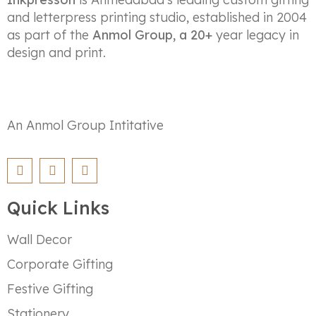
and letterpress printing studio, established in 2004
as part of the
Anmol Group, a 20+
year legacy in
design and print.
An Anmol Group Intitative
Quick Links
Wall Decor
Corporate Gifting
Festive Gifting
Stationery