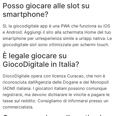
Posso giocare alle slot su
smartphone?
Sì, la giocodigitale app è una PWA che funziona su iOS
e Android. Aggiungi il sito alla schermata Home del tuo
smartphone per un’esperienza simile a un’app nativa. Le
giocodigitale slot sono ottimizzate per schermi touch.
È legale giocare su
GiocoDigitale in Italia?
GiocoDigitale opera con licenza Curacao, che non è
riconosciuta dall’Agenzia delle Dogane e dei Monopoli
(ADM) italiana. I giocatori italiani possono comunque
registrarsi, ma devono dichiarare le vincite e pagare le
tasse sul reddito. Consigliamo di informarsi presso un
commercialista.