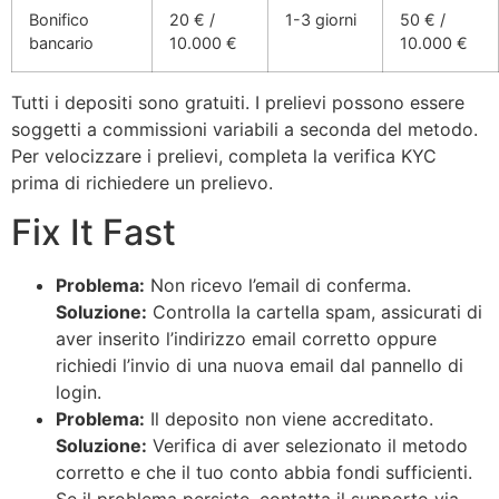
Bonifico
20 € /
1-3 giorni
50 € /
bancario
10.000 €
10.000 €
Tutti i depositi sono gratuiti. I prelievi possono essere
soggetti a commissioni variabili a seconda del metodo.
Per velocizzare i prelievi, completa la verifica KYC
prima di richiedere un prelievo.
Fix It Fast
Problema:
Non ricevo l’email di conferma.
Soluzione:
Controlla la cartella spam, assicurati di
aver inserito l’indirizzo email corretto oppure
richiedi l’invio di una nuova email dal pannello di
login.
Problema:
Il deposito non viene accreditato.
Soluzione:
Verifica di aver selezionato il metodo
corretto e che il tuo conto abbia fondi sufficienti.