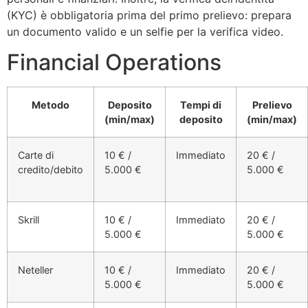
(KYC) è obbligatoria prima del primo prelievo: prepara
un documento valido e un selfie per la verifica video.
Financial Operations
Metodo
Deposito
Tempi di
Prelievo
(min/max)
deposito
(min/max)
Carte di
10 € /
Immediato
20 € /
credito/debito
5.000 €
5.000 €
Skrill
10 € /
Immediato
20 € /
5.000 €
5.000 €
Neteller
10 € /
Immediato
20 € /
5.000 €
5.000 €