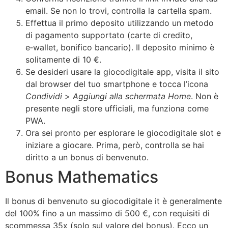
email. Se non lo trovi, controlla la cartella spam.
Effettua il primo deposito utilizzando un metodo
di pagamento supportato (carte di credito,
e‑wallet, bonifico bancario). Il deposito minimo è
solitamente di 10 €.
Se desideri usare la giocodigitale app, visita il sito
dal browser del tuo smartphone e tocca l’icona
Condividi
>
Aggiungi alla schermata Home
. Non è
presente negli store ufficiali, ma funziona come
PWA.
Ora sei pronto per esplorare le giocodigitale slot e
iniziare a giocare. Prima, però, controlla se hai
diritto a un bonus di benvenuto.
Bonus Mathematics
Il bonus di benvenuto su giocodigitale it è generalmente
del 100% fino a un massimo di 500 €, con requisiti di
scommessa 35x (solo sul valore del bonus). Ecco un