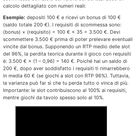
calcolo dettagliato con numeri reali:
Esempio:
depositi 100 € e ricevi un bonus di 100 €
(saldo totale 200 €). I requisiti di scommessa sono:
(bonus) × (requisito) = 100 € × 35 = 3.500 €. Devi
scommettere 3.500 € prima di poter prelevare eventuali
vincite dal bonus. Supponendo un RTP medio delle slot
del 96%, la perdita teorica durante il gioco con requisiti
è: 3.500 € × (1 – 0,96) = 140 €. Poiché hai un saldo di
200 €, dopo aver soddisfatto i requisiti ti rimarrebbero
in media 60 € (se giochi a slot con RTP 96%). Tuttavia,
la varianza può far sì che tu perda tutto o vinca di più.
Importante: le slot contribuiscono al 100% ai requisiti,
mentre giochi da tavolo spesso solo al 10%.