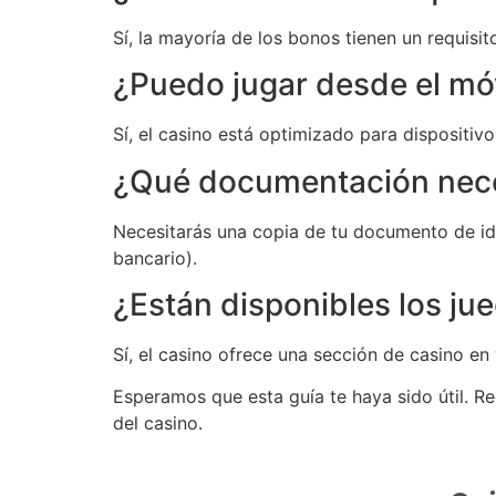
Sí, la mayoría de los bonos tienen un requisit
¿Puedo jugar desde el mó
Sí, el casino está optimizado para dispositi
¿Qué documentación neces
Necesitarás una copia de tu documento de ide
bancario).
¿Están disponibles los ju
Sí, el casino ofrece una sección de casino en 
Esperamos que esta guía te haya sido útil. Re
del casino.