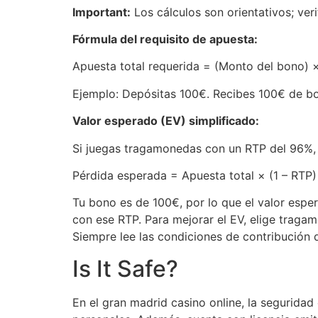
Important:
Los cálculos son orientativos; ver
Fórmula del requisito de apuesta:
Apuesta total requerida = (Monto del bono) ×
Ejemplo: Depósitas 100€. Recibes 100€ de b
Valor esperado (EV) simplificado:
Si juegas tragamonedas con un RTP del 96%, t
Pérdida esperada = Apuesta total × (1 – RTP
Tu bono es de 100€, por lo que el valor espe
con ese RTP. Para mejorar el EV, elige traga
Siempre lee las condiciones de contribución 
Is It Safe?
En el gran madrid casino online, la seguridad 