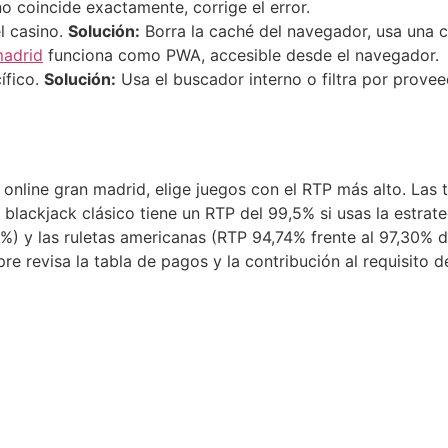
 coincide exactamente, corrige el error.
l casino.
Solución:
Borra la caché del navegador, usa una 
madrid
funciona como PWA, accesible desde el navegador.
ífico.
Solución:
Usa el buscador interno o filtra por provee
no online gran madrid, elige juegos con el RTP más alto. 
 blackjack clásico tiene un RTP del 99,5% si usas la estrate
%) y las ruletas americanas (RTP 94,74% frente al 97,30% d
pre revisa la tabla de pagos y la contribución al requisito 