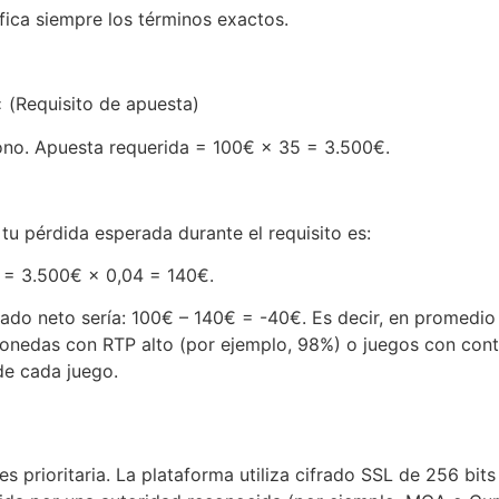
ifica siempre los términos exactos.
 (Requisito de apuesta)
ono. Apuesta requerida = 100€ × 35 = 3.500€.
u pérdida esperada durante el requisito es:
) = 3.500€ × 0,04 = 140€.
rado neto sería: 100€ – 140€ = -40€. Es decir, en promedi
monedas con RTP alto (por ejemplo, 98%) o juegos con contr
de cada juego.
es prioritaria. La plataforma utiliza cifrado SSL de 256 bit