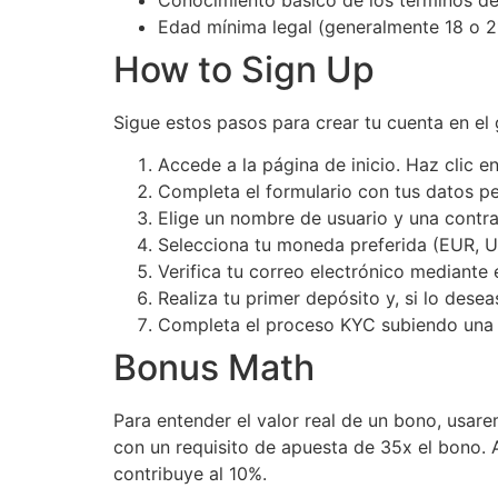
Edad mínima legal (generalmente 18 o 21
How to Sign Up
Sigue estos pasos para crear tu cuenta en el 
Accede a la página de inicio. Haz clic e
Completa el formulario con tus datos pe
Elige un nombre de usuario y una contr
Selecciona tu moneda preferida (EUR, US
Verifica tu correo electrónico mediante 
Realiza tu primer depósito y, si lo desea
Completa el proceso KYC subiendo una 
Bonus Math
Para entender el valor real de un bono, usar
con un requisito de apuesta de 35x el bono. 
contribuye al 10%.