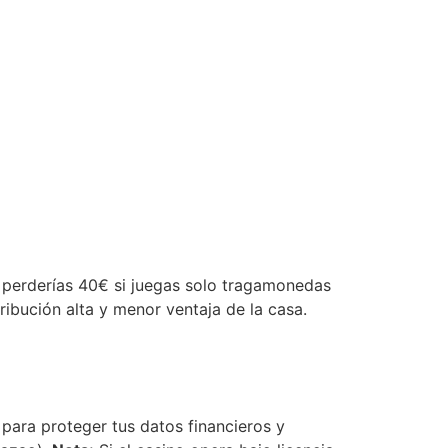
o perderías 40€ si juegas solo tragamonedas
ibución alta y menor ventaja de la casa.
s para proteger tus datos financieros y