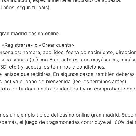
 años, según tu país).
gran madrid casino online.
n «Registrarse» o «Crear cuenta».
rsonales: nombre, apellidos, fecha de nacimiento, dirección
aseña segura (mínimo 8 caracteres, con mayúsculas, minúsc
D, etc.) y acepta los términos y condiciones.
el enlace que recibirás. En algunos casos, también deberás 
s, activa el bono de bienvenida (lee los términos antes).
foto de tu documento de identidad y un comprobante de do
emos un ejemplo típico del casino online gran madrid. Sup
Además, el juego de tragamonedas contribuye al 100% del re