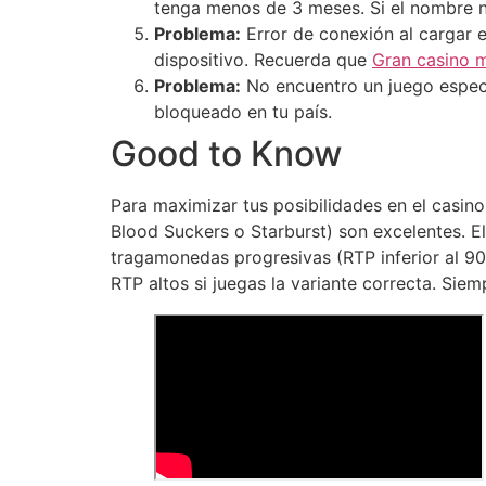
tenga menos de 3 meses. Si el nombre no
Problema:
Error de conexión al cargar e
dispositivo. Recuerda que
Gran casino 
Problema:
No encuentro un juego espec
bloqueado en tu país.
Good to Know
Para maximizar tus posibilidades en el casi
Blood Suckers o Starburst) son excelentes. El
tragamonedas progresivas (RTP inferior al 90
RTP altos si juegas la variante correcta. Siem