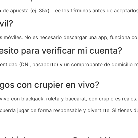
o de apuesta (ej. 35x). Lee los términos antes de aceptarlos
vil?
vos móviles. No es necesario descargar una app; funciona 
ito para verificar mi cuenta?
ntidad (DNI, pasaporte) y un comprobante de domicilio rec
egos con crupier en vivo?
vivo con blackjack, ruleta y baccarat, con crupieres reales.
cuerda jugar de forma responsable y divertirte. Si tienes d