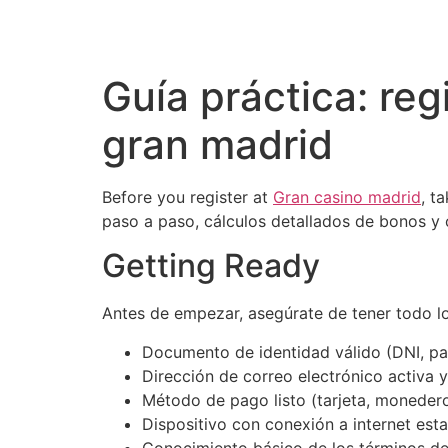
Guía práctica: reg
gran madrid
Before you register at
Gran casino madrid
, t
paso a paso, cálculos detallados de bonos y 
Getting Ready
Antes de empezar, asegúrate de tener todo lo 
Documento de identidad válido (DNI, pa
Dirección de correo electrónico activa y
Método de pago listo (tarjeta, monedero
Dispositivo con conexión a internet es
Conocimiento básico de los términos de 