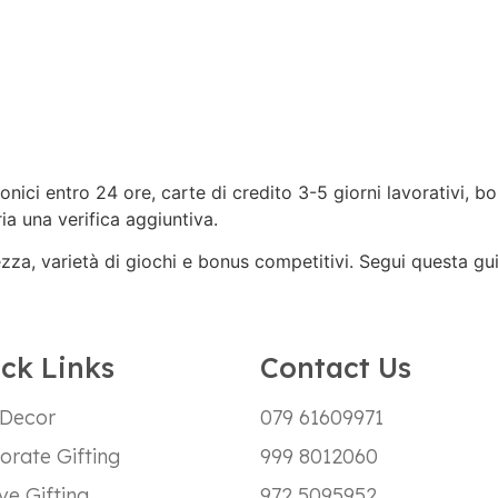
tronici entro 24 ore, carte di credito 3-5 giorni lavorativi, bo
a una verifica aggiuntiva.
zza, varietà di giochi e bonus competitivi. Segui questa gui
ck Links
Contact Us
 Decor
079 61609971
orate Gifting
999 8012060
ve Gifting
972 5095952