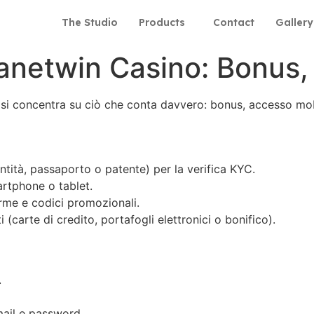
The Studio
Products
Contact
Gallery
anetwin Casino: Bonus, 
si concentra su ciò che conta davvero: bonus, accesso mobil
ntità, passaporto o patente) per la verifica KYC.
artphone o tablet.
erme e codici promozionali.
(carte di credito, portafogli elettronici o bonifico).
.
mail e password.