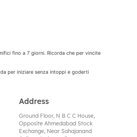
nifici fino a 7 giorni. Ricorda che per vincite
da per iniziare senza intoppi e goderti
Address
Ground Floor, N B C C House,
Opposite Ahmedabad Stock
Exchange, Near Sahajanand