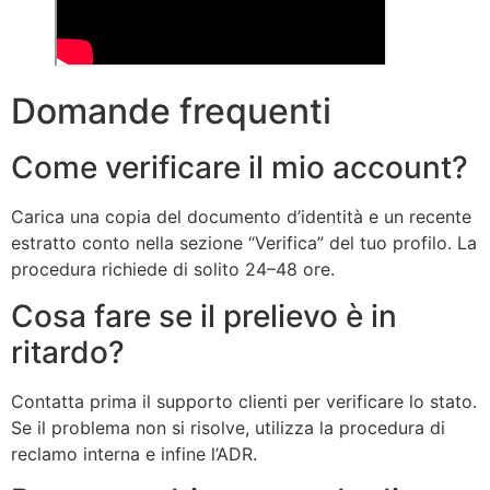
Domande frequenti
Come verificare il mio account?
Carica una copia del documento d’identità e un recente
estratto conto nella sezione “Verifica” del tuo profilo. La
procedura richiede di solito 24–48 ore.
Cosa fare se il prelievo è in
ritardo?
Contatta prima il supporto clienti per verificare lo stato.
Se il problema non si risolve, utilizza la procedura di
reclamo interna e infine l’ADR.