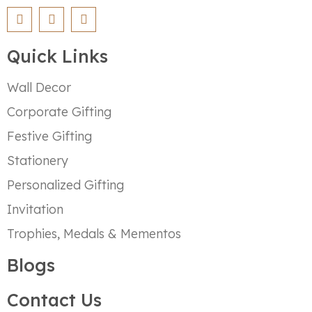
Quick Links
Wall Decor
Corporate Gifting
Festive Gifting
Stationery
Personalized Gifting
Invitation
Trophies, Medals & Mementos
Blogs
Contact Us