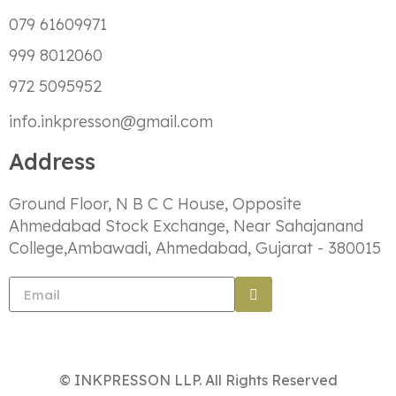
079 61609971
999 8012060
972 5095952
info.inkpresson@gmail.com
Address
Ground Floor, N B C C House, Opposite
Ahmedabad Stock Exchange, Near Sahajanand
College,Ambawadi, Ahmedabad, Gujarat - 380015
© INKPRESSON LLP. All Rights Reserved