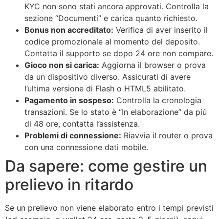
KYC non sono stati ancora approvati. Controlla la
sezione “Documenti” e carica quanto richiesto.
Bonus non accreditato:
Verifica di aver inserito il
codice promozionale al momento del deposito.
Contatta il supporto se dopo 24 ore non compare.
Gioco non si carica:
Aggiorna il browser o prova
da un dispositivo diverso. Assicurati di avere
l’ultima versione di Flash o HTML5 abilitato.
Pagamento in sospeso:
Controlla la cronologia
transazioni. Se lo stato è “In elaborazione” da più
di 48 ore, contatta l’assistenza.
Problemi di connessione:
Riavvia il router o prova
con una connessione dati mobile.
Da sapere: come gestire un
prelievo in ritardo
Se un prelievo non viene elaborato entro i tempi previsti