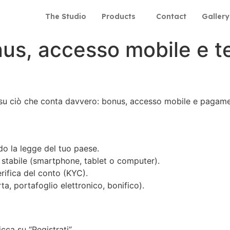
The Studio
Products
Contact
Gallery
nus, accesso mobile e t
su ciò che conta davvero: bonus, accesso mobile e pagamen
do la legge del tuo paese.
 stabile (smartphone, tablet o computer).
rifica del conto (KYC).
, portafoglio elettronico, bonifico).
icca su “Registrati”.