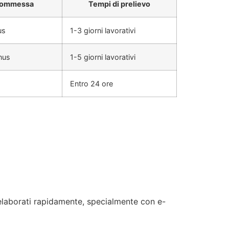
scommessa
Tempi di prelievo
us
1-3 giorni lavorativi
nus
1-5 giorni lavorativi
Entro 24 ore
 elaborati rapidamente, specialmente con e-