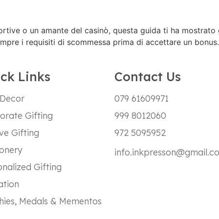
ive o un amante del casinò, questa guida ti ha mostrato gl
empre i requisiti di scommessa prima di accettare un bonus
ck Links
Contact Us
 Decor
079 61609971
orate Gifting
999 8012060
ve Gifting
972 5095952
ionery
info.inkpresson@gmail.c
nalized Gifting
ation
hies, Medals & Mementos