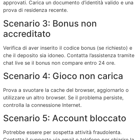
approvati. Carica un documento d’identità valido e una
prova di residenza recente.
Scenario 3: Bonus non
accreditato
Verifica di aver inserito il codice bonus (se richiesto) e
che il deposito sia idoneo. Contatta l’assistenza tramite
chat live se il bonus non compare entro 24 ore.
Scenario 4: Gioco non carica
Prova a svuotare la cache del browser, aggiornarlo o
utilizzare un altro browser. Se il problema persiste,
controlla la connessione Internet.
Scenario 5: Account bloccato
Potrebbe essere per sospetta attività fraudolenta.
Contatta il supporto via email o telefono per chiarire la