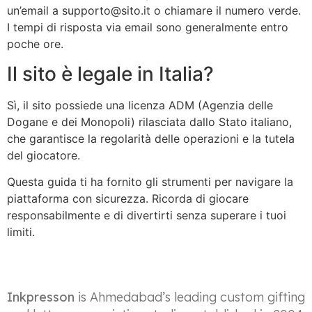
un’email a supporto@sito.it o chiamare il numero verde.
I tempi di risposta via email sono generalmente entro
poche ore.
Il sito è legale in Italia?
Sì, il sito possiede una licenza ADM (Agenzia delle
Dogane e dei Monopoli) rilasciata dallo Stato italiano,
che garantisce la regolarità delle operazioni e la tutela
del giocatore.
Questa guida ti ha fornito gli strumenti per navigare la
piattaforma con sicurezza. Ricorda di giocare
responsabilmente e di divertirti senza superare i tuoi
limiti.
Inkpresson
is Ahmedabad’s leading custom gifting