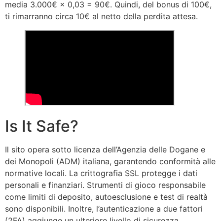
media 3.000€ × 0,03 = 90€. Quindi, del bonus di 100€,
ti rimarranno circa 10€ al netto della perdita attesa.
Is It Safe?
Il sito opera sotto licenza dell’Agenzia delle Dogane e
dei Monopoli (ADM) italiana, garantendo conformità alle
normative locali. La crittografia SSL protegge i dati
personali e finanziari. Strumenti di gioco responsabile
come limiti di deposito, autoesclusione e test di realtà
sono disponibili. Inoltre, l’autenticazione a due fattori
(2FA) aggiunge un ulteriore livello di sicurezza.