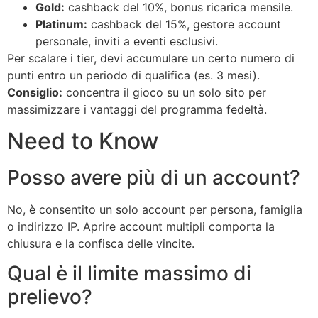
Gold:
cashback del 10%, bonus ricarica mensile.
Platinum:
cashback del 15%, gestore account
personale, inviti a eventi esclusivi.
Per scalare i tier, devi accumulare un certo numero di
punti entro un periodo di qualifica (es. 3 mesi).
Consiglio:
concentra il gioco su un solo sito per
massimizzare i vantaggi del programma fedeltà.
Need to Know
Posso avere più di un account?
No, è consentito un solo account per persona, famiglia
o indirizzo IP. Aprire account multipli comporta la
chiusura e la confisca delle vincite.
Qual è il limite massimo di
prelievo?