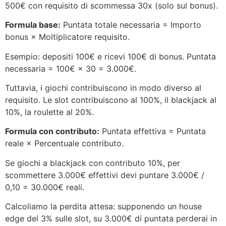
500€ con requisito di scommessa 30x (solo sul bonus).
Formula base:
Puntata totale necessaria = Importo
bonus × Moltiplicatore requisito.
Esempio: depositi 100€ e ricevi 100€ di bonus. Puntata
necessaria = 100€ × 30 = 3.000€.
Tuttavia, i giochi contribuiscono in modo diverso al
requisito. Le slot contribuiscono al 100%, il blackjack al
10%, la roulette al 20%.
Formula con contributo:
Puntata effettiva = Puntata
reale × Percentuale contributo.
Se giochi a blackjack con contributo 10%, per
scommettere 3.000€ effettivi devi puntare 3.000€ /
0,10 = 30.000€ reali.
Calcoliamo la perdita attesa: supponendo un house
edge del 3% sulle slot, su 3.000€ di puntata perderai in