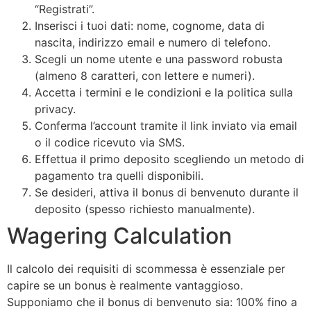
“Registrati”.
Inserisci i tuoi dati: nome, cognome, data di
nascita, indirizzo email e numero di telefono.
Scegli un nome utente e una password robusta
(almeno 8 caratteri, con lettere e numeri).
Accetta i termini e le condizioni e la politica sulla
privacy.
Conferma l’account tramite il link inviato via email
o il codice ricevuto via SMS.
Effettua il primo deposito scegliendo un metodo di
pagamento tra quelli disponibili.
Se desideri, attiva il bonus di benvenuto durante il
deposito (spesso richiesto manualmente).
Wagering Calculation
Il calcolo dei requisiti di scommessa è essenziale per
capire se un bonus è realmente vantaggioso.
Supponiamo che il bonus di benvenuto sia: 100% fino a