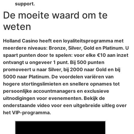
support.
De moeite waard om te
weten
Holland Casino heeft een loyaliteitsprogramma met
meerdere niveaus: Bronze, Silver, Gold en Platinum. U
spaart punten door te spelen: voor elke €10 aan inzet
ontvangt u ongeveer 1 punt. Bij 500 punten
promoveert u naar Silver, bij 2000 naar Gold en bij
5000 naar Platinum. De voordelen variëren van
hogere stortingslimieten en snellere opnames tot
persoonlijke accountmanagers en exclusieve
uitnodigingen voor evenementen. Bekijk de
onderstaande video voor een uitgebreide uitleg over
het VIP-programma.