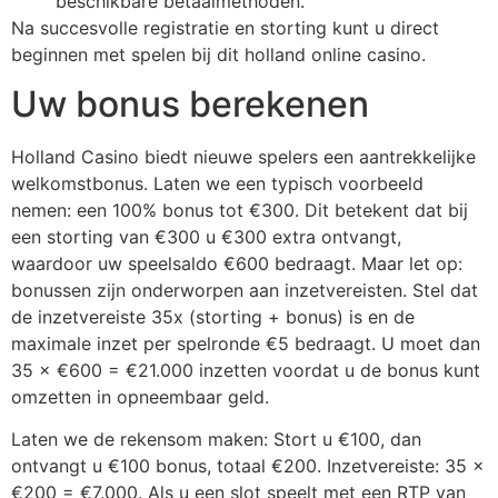
beschikbare betaalmethoden.
Na succesvolle registratie en storting kunt u direct
beginnen met spelen bij dit holland online casino.
Uw bonus berekenen
Holland Casino biedt nieuwe spelers een aantrekkelijke
welkomstbonus. Laten we een typisch voorbeeld
nemen: een 100% bonus tot €300. Dit betekent dat bij
een storting van €300 u €300 extra ontvangt,
waardoor uw speelsaldo €600 bedraagt. Maar let op:
bonussen zijn onderworpen aan inzetvereisten. Stel dat
de inzetvereiste 35x (storting + bonus) is en de
maximale inzet per spelronde €5 bedraagt. U moet dan
35 × €600 = €21.000 inzetten voordat u de bonus kunt
omzetten in opneembaar geld.
Laten we de rekensom maken: Stort u €100, dan
ontvangt u €100 bonus, totaal €200. Inzetvereiste: 35 ×
€200 = €7.000. Als u een slot speelt met een RTP van