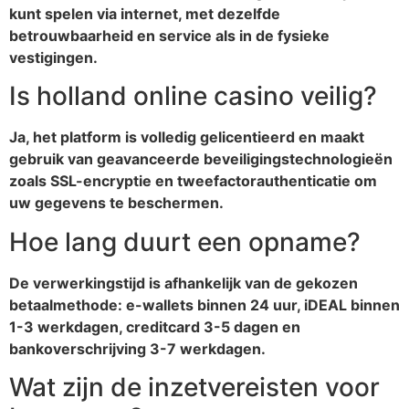
kunt spelen via internet, met dezelfde
betrouwbaarheid en service als in de fysieke
vestigingen.
Is holland online casino veilig?
Ja, het platform is volledig gelicentieerd en maakt
gebruik van geavanceerde beveiligingstechnologieën
zoals SSL-encryptie en tweefactorauthenticatie om
uw gegevens te beschermen.
Hoe lang duurt een opname?
De verwerkingstijd is afhankelijk van de gekozen
betaalmethode: e-wallets binnen 24 uur, iDEAL binnen
1-3 werkdagen, creditcard 3-5 dagen en
bankoverschrijving 3-7 werkdagen.
Wat zijn de inzetvereisten voor