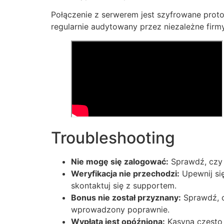
Połączenie z serwerem jest szyfrowane prot
regularnie audytowany przez niezależne firmy
Troubleshooting
Nie mogę się zalogować:
Sprawdź, czy u
Weryfikacja nie przechodzi:
Upewnij się
skontaktuj się z supportem.
Bonus nie został przyznany:
Sprawdź, c
wprowadzony poprawnie.
Wypłata jest opóźniona:
Kasyna często 