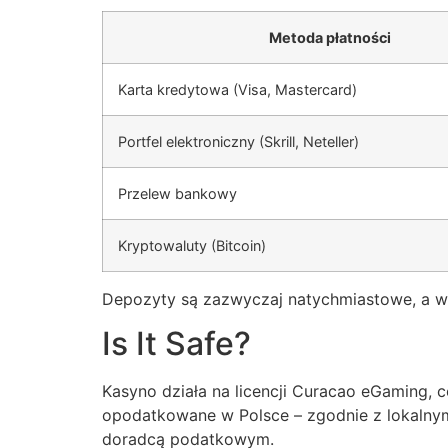
Metoda płatności
Karta kredytowa (Visa, Mastercard)
Portfel elektroniczny (Skrill, Neteller)
Przelew bankowy
Kryptowaluty (Bitcoin)
Depozyty są zazwyczaj natychmiastowe, a wy
Is It Safe?
Kasyno działa na licencji Curacao eGaming,
opodatkowane w Polsce – zgodnie z lokalny
doradcą podatkowym.