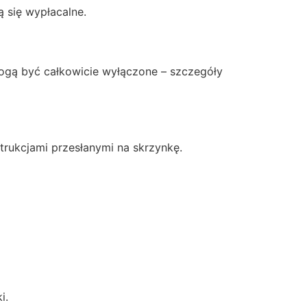
 się wypłacalne.
 mogą być całkowicie wyłączone – szczegóły
strukcjami przesłanymi na skrzynkę.
i.