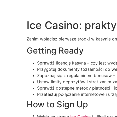
Ice Casino: prakt
Zanim wpłacisz pierwsze środki w kasynie onl
Getting Ready
Sprawdź licencję kasyna – czy jest wy
Przygotuj dokumenty tożsamości do wer
Zapoznaj się z regulaminem bonusów –
Ustaw limity depozytów i strat zanim za
Sprawdź dostępne metody płatności i ich
Przetestuj połączenie internetowe i urz
How to Sign Up
Wejdź na stronę
Ice Casino
i kliknij przy