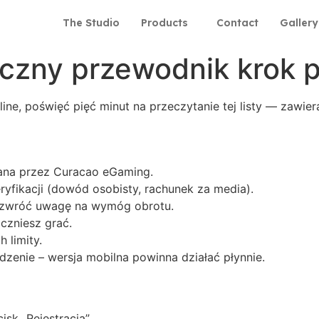
The Studio
Products
Contact
Gallery
yczny przewodnik krok 
ine, poświęć pięć minut na przeczytanie tej listy — zawier
dana przez Curacao eGaming.
yfikacji (dowód osobisty, rachunek za media).
 zwróć uwagę na wymóg obrotu.
czniesz grać.
 limity.
ądzenie – wersja mobilna powinna działać płynnie.
cisk „Rejestracja”.