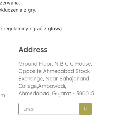
rzerwana.
ykluczenia z gry.
 regulaminy i grać z głową.
Address
Ground Floor, N B C C House,
Opposite Ahmedabad Stock
Exchange, Near Sahajanand
College,Ambawadi,
Ahmedabad, Gujarat - 380015
om