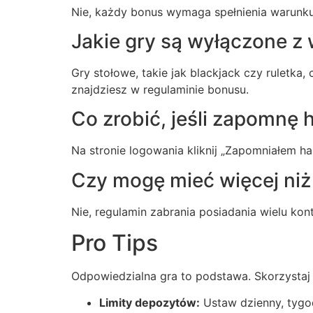
Nie, każdy bonus wymaga spełnienia warunku
Jakie gry są wyłączone 
Gry stołowe, takie jak blackjack czy ruletka
znajdziesz w regulaminie bonusu.
Co zrobić, jeśli zapomnę 
Na stronie logowania kliknij „Zapomniałem has
Czy mogę mieć więcej niż
Nie, regulamin zabrania posiadania wielu kon
Pro Tips
Odpowiedzialna gra to podstawa. Skorzystaj
Limity depozytów:
Ustaw dzienny, tygod