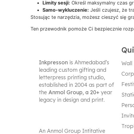
Limity sesji:
Określ maksymalny czas gry
Samo-wykluczenie:
Jeśli czujesz, że t
Stosując te narzędzia, możesz cieszyć się gr
Ten przewodnik pomoże Ci bezpiecznie rozpo
Qui
Inkpresson
is Ahmedabad’s
Wall
leading custom gifting and
Corp
letterpress printing studio,
Festi
established in 2004 as part of
the
Anmol Group, a 20+
year
Stat
legacy in design and print.
Perso
Invit
Trop
An Anmol Group Intitative