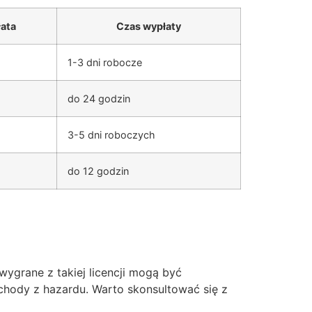
ata
Czas wypłaty
1-3 dni robocze
do 24 godzin
3-5 dni roboczych
do 12 godzin
ygrane z takiej licencji mogą być
hody z hazardu. Warto skonsultować się z