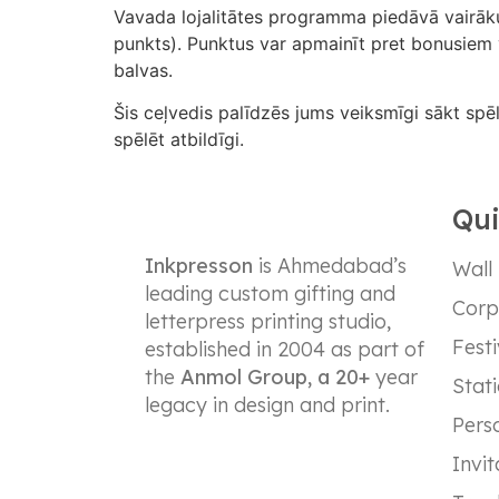
Vavada lojalitātes programma piedāvā vairākus
punkts). Punktus var apmainīt pret bonusiem 
balvas.
Šis ceļvedis palīdzēs jums veiksmīgi sākt sp
spēlēt atbildīgi.
Qui
Inkpresson
is Ahmedabad’s
Wall
leading custom gifting and
Corp
letterpress printing studio,
Festi
established in 2004 as part of
the
Anmol Group, a 20+
year
Stat
legacy in design and print.
Perso
Invit