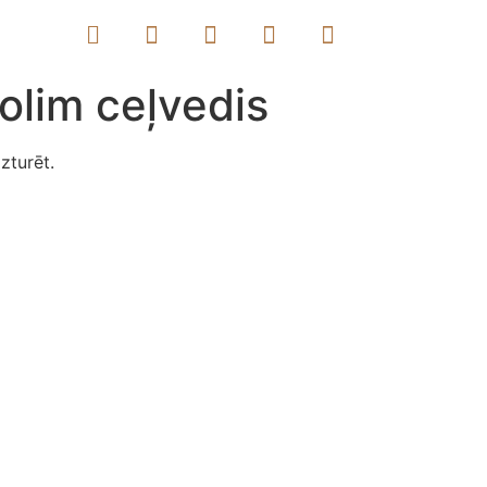
olim ceļvedis
zturēt.