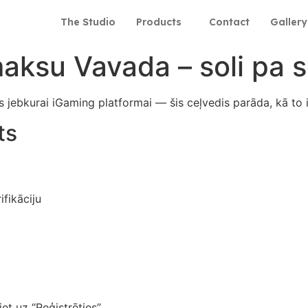
The Studio
Products
Contact
Gallery
maksu Vavada – soli pa s
 jebkurai iGaming platformai — šis ceļvedis parāda, kā to i
ts
ifikāciju
et uz “Reģistrēties”.