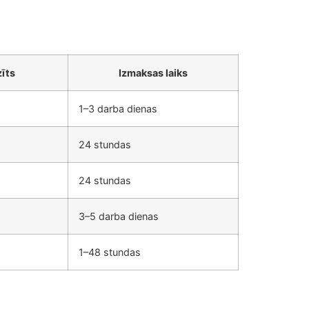
īts
Izmaksas laiks
1–3 darba dienas
24 stundas
24 stundas
3–5 darba dienas
1–48 stundas