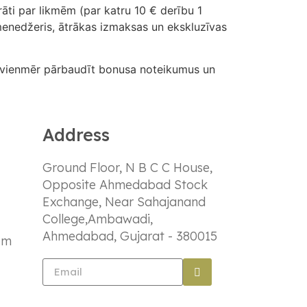
rāti par likmēm (par katru 10 € derību 1
menedžeris, ātrākas izmaksas un ekskluzīvas
es vienmēr pārbaudīt bonusa noteikumus un
Address
Ground Floor, N B C C House,
Opposite Ahmedabad Stock
Exchange, Near Sahajanand
College,Ambawadi,
Ahmedabad, Gujarat - 380015
om