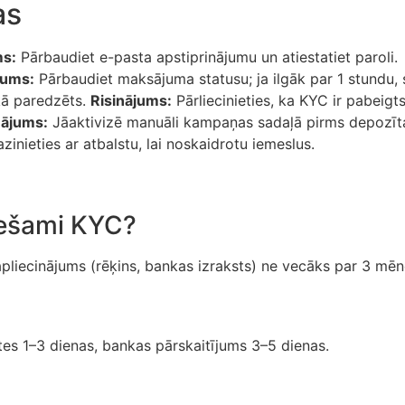
as
ms:
Pārbaudiet e-pasta apstiprinājumu un atiestatiet paroli.
jums:
Pārbaudiet maksājuma statusu; ja ilgāk par 1 stundu, s
kā paredzēts.
Risinājums:
Pārliecinieties, ka KYC ir pabeigt
nājums:
Jāaktivizē manuāli kampaņas sadaļā pirms depozīt
zinieties ar atbalstu, lai noskaidrotu iemeslus.
iešami KYC?
 apliecinājums (rēķins, bankas izraksts) ne vecāks par 3 mē
es 1–3 dienas, bankas pārskaitījums 3–5 dienas.