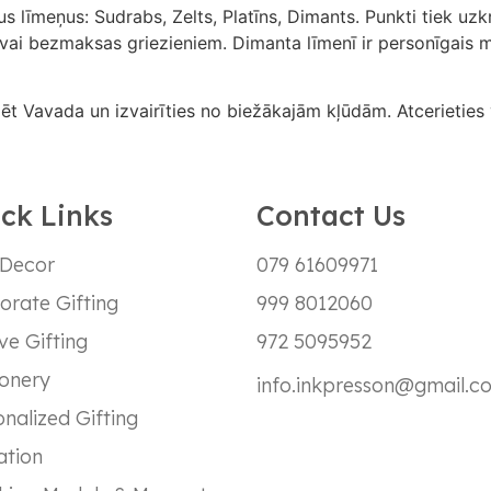
 līmeņus: Sudrabs, Zelts, Platīns, Dimants. Punkti tiek uzk
vai bezmaksas griezieniem. Dimanta līmenī ir personīgais 
ēlēt Vavada un izvairīties no biežākajām kļūdām. Atcerieti
ck Links
Contact Us
 Decor
079 61609971
orate Gifting
999 8012060
ve Gifting
972 5095952
ionery
info.inkpresson@gmail.c
nalized Gifting
ation