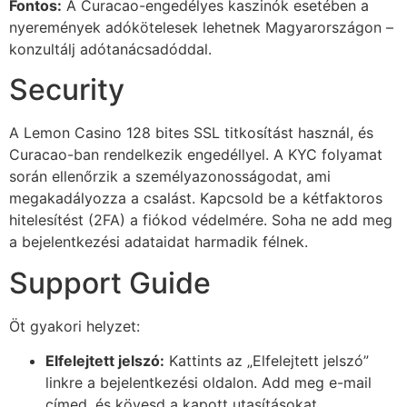
Fontos:
A Curacao-engedélyes kaszinók esetében a
nyeremények adókötelesek lehetnek Magyarországon –
konzultálj adótanácsadóddal.
Security
A Lemon Casino 128 bites SSL titkosítást használ, és
Curacao-ban rendelkezik engedéllyel. A KYC folyamat
során ellenőrzik a személyazonosságodat, ami
megakadályozza a csalást. Kapcsold be a kétfaktoros
hitelesítést (2FA) a fiókod védelmére. Soha ne add meg
a bejelentkezési adataidat harmadik félnek.
Support Guide
Öt gyakori helyzet:
Elfelejtett jelszó:
Kattints az „Elfelejtett jelszó”
linkre a bejelentkezési oldalon. Add meg e-mail
címed, és kövesd a kapott utasításokat.