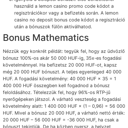
használd a lemon casino promo code kódot a
regisztrációkor vagy a befizetés során. A lemon
casino no deposit bonus code kódot a regisztráció
után a bónuszok fülön aktiválhatod.
Bonus Mathematics
Nézzük egy konkrét példát: tegyük fel, hogy az üdvözlő
bónusz 100%-os akár 50 000 HUF-ig, 35x-es fogadási
követelménnyel. Ha befizetsz 20 000 HUF-ot, kapsz
még 20 000 HUF bónuszt. A teljes egyenleged 40 000
HUF. A fogadási követelmény: 40 000 HUF × 35 = 1
400 000 HUF összegben kell fogadnod a bónusz
feloldásához. Tételezzük fel, hogy 96%-os RTP-jű
nyerőgépeken játszol. A várható veszteség a fogadási
követelmény alatt: 1 400 000 HUF × (1 – 0,96) = 56 000
HUF. Mivel a bónusz 20 000 HUF, a várható nettó érték:
20 000 HUF – 56 000 HUF = -36 000 HUF, ha csak a
bónuszt tekintjük. De ha közben nyersz, a helyzet