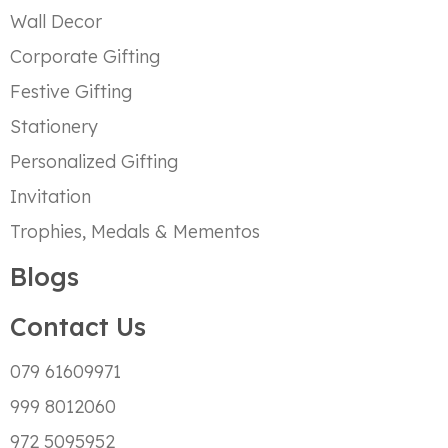
Wall Decor
Corporate Gifting
Festive Gifting
Stationery
Personalized Gifting
Invitation
Trophies, Medals & Mementos
Blogs
Contact Us
079 61609971
999 8012060
972 5095952