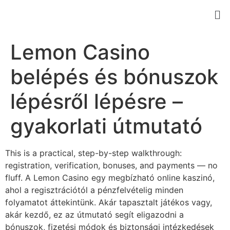
Lemon Casino
belépés és bónuszok
lépésről lépésre –
gyakorlati útmutató
This is a practical, step-by-step walkthrough:
registration, verification, bonuses, and payments — no
fluff. A Lemon Casino egy megbízható online kaszinó,
ahol a regisztrációtól a pénzfelvételig minden
folyamatot áttekintünk. Akár tapasztalt játékos vagy,
akár kezdő, ez az útmutató segít eligazodni a
bónuszok, fizetési módok és biztonsági intézkedések