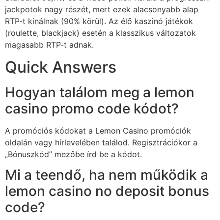
jackpotok nagy részét, mert ezek alacsonyabb alap
RTP-t kínálnak (90% körül). Az élő kaszinó játékok
(roulette, blackjack) esetén a klasszikus változatok
magasabb RTP-t adnak.
Quick Answers
Hogyan találom meg a lemon
casino promo code kódot?
A promóciós kódokat a Lemon Casino promóciók
oldalán vagy hírlevelében találod. Regisztrációkor a
„Bónuszkód” mezőbe írd be a kódot.
Mi a teendő, ha nem működik a
lemon casino no deposit bonus
code?