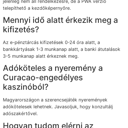
jelenleg nem áll rendelkezésre, de a PWA verzió
telepíthető a kezdőképernyőre.
Mennyi idő alatt érkezik meg a
kifizetés?
Az e-pénztárcás kifizetések 0-24 óra alatt, a
bankkártyásak 1-3 munkanap alatt, a banki átutalások
3-5 munkanap alatt érkeznek meg.
Adóköteles a nyeremény a
Curacao-engedélyes
kaszinóból?
Magyarországon a szerencsejáték nyeremények
adókötelesek lehetnek. Javasoljuk, hogy konzultálj
adószakértővel.
Hogyan tudom elérni az