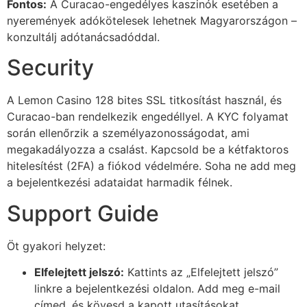
Fontos:
A Curacao-engedélyes kaszinók esetében a
nyeremények adókötelesek lehetnek Magyarországon –
konzultálj adótanácsadóddal.
Security
A Lemon Casino 128 bites SSL titkosítást használ, és
Curacao-ban rendelkezik engedéllyel. A KYC folyamat
során ellenőrzik a személyazonosságodat, ami
megakadályozza a csalást. Kapcsold be a kétfaktoros
hitelesítést (2FA) a fiókod védelmére. Soha ne add meg
a bejelentkezési adataidat harmadik félnek.
Support Guide
Öt gyakori helyzet:
Elfelejtett jelszó:
Kattints az „Elfelejtett jelszó”
linkre a bejelentkezési oldalon. Add meg e-mail
címed, és kövesd a kapott utasításokat.