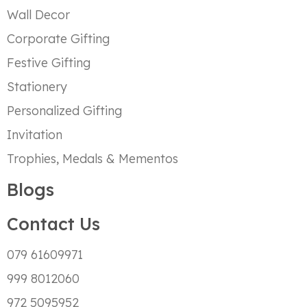
Wall Decor
Corporate Gifting
Festive Gifting
Stationery
Personalized Gifting
Invitation
Trophies, Medals & Mementos
Blogs
Contact Us
079 61609971
999 8012060
972 5095952