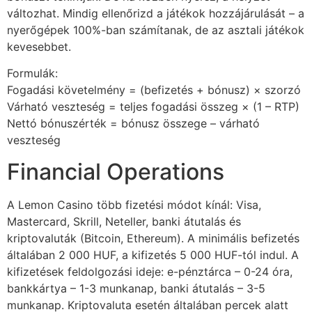
változhat. Mindig ellenőrizd a játékok hozzájárulását – a
nyerőgépek 100%-ban számítanak, de az asztali játékok
kevesebbet.
Formulák:
Fogadási követelmény = (befizetés + bónusz) × szorzó
Várható veszteség = teljes fogadási összeg × (1 – RTP)
Nettó bónuszérték = bónusz összege – várható
veszteség
Financial Operations
A Lemon Casino több fizetési módot kínál: Visa,
Mastercard, Skrill, Neteller, banki átutalás és
kriptovaluták (Bitcoin, Ethereum). A minimális befizetés
általában 2 000 HUF, a kifizetés 5 000 HUF-tól indul. A
kifizetések feldolgozási ideje: e-pénztárca – 0-24 óra,
bankkártya – 1-3 munkanap, banki átutalás – 3-5
munkanap. Kriptovaluta esetén általában percek alatt