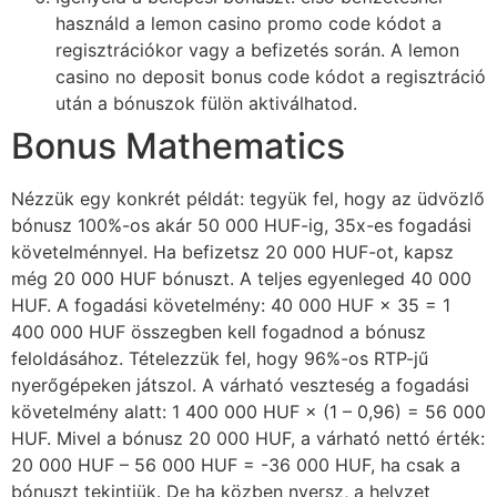
használd a lemon casino promo code kódot a
regisztrációkor vagy a befizetés során. A lemon
casino no deposit bonus code kódot a regisztráció
után a bónuszok fülön aktiválhatod.
Bonus Mathematics
Nézzük egy konkrét példát: tegyük fel, hogy az üdvözlő
bónusz 100%-os akár 50 000 HUF-ig, 35x-es fogadási
követelménnyel. Ha befizetsz 20 000 HUF-ot, kapsz
még 20 000 HUF bónuszt. A teljes egyenleged 40 000
HUF. A fogadási követelmény: 40 000 HUF × 35 = 1
400 000 HUF összegben kell fogadnod a bónusz
feloldásához. Tételezzük fel, hogy 96%-os RTP-jű
nyerőgépeken játszol. A várható veszteség a fogadási
követelmény alatt: 1 400 000 HUF × (1 – 0,96) = 56 000
HUF. Mivel a bónusz 20 000 HUF, a várható nettó érték:
20 000 HUF – 56 000 HUF = -36 000 HUF, ha csak a
bónuszt tekintjük. De ha közben nyersz, a helyzet