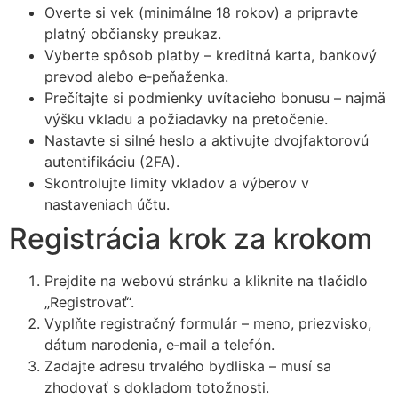
Overte si vek (minimálne 18 rokov) a pripravte
platný občiansky preukaz.
Vyberte spôsob platby – kreditná karta, bankový
prevod alebo e‑peňaženka.
Prečítajte si podmienky uvítacieho bonusu – najmä
výšku vkladu a požiadavky na pretočenie.
Nastavte si silné heslo a aktivujte dvojfaktorovú
autentifikáciu (2FA).
Skontrolujte limity vkladov a výberov v
nastaveniach účtu.
Registrácia krok za krokom
Prejdite na webovú stránku a kliknite na tlačidlo
„Registrovať“.
Vyplňte registračný formulár – meno, priezvisko,
dátum narodenia, e‑mail a telefón.
Zadajte adresu trvalého bydliska – musí sa
zhodovať s dokladom totožnosti.