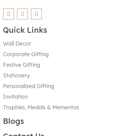
Quick Links
Wall Decor
Corporate Gifting
Festive Gifting
Stationery
Personalized Gifting
Invitation
Trophies, Medals & Mementos
Blogs