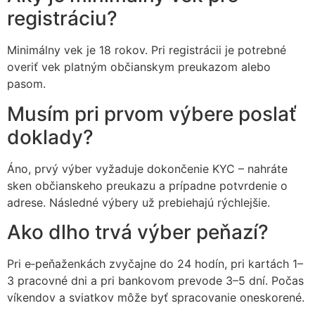
registráciu?
Minimálny vek je 18 rokov. Pri registrácii je potrebné
overiť vek platným občianskym preukazom alebo
pasom.
Musím pri prvom výbere poslať
doklady?
Áno, prvý výber vyžaduje dokončenie KYC – nahráte
sken občianskeho preukazu a prípadne potvrdenie o
adrese. Následné výbery už prebiehajú rýchlejšie.
Ako dlho trvá výber peňazí?
Pri e‑peňaženkách zvyčajne do 24 hodín, pri kartách 1–
3 pracovné dni a pri bankovom prevode 3–5 dní. Počas
víkendov a sviatkov môže byť spracovanie oneskorené.