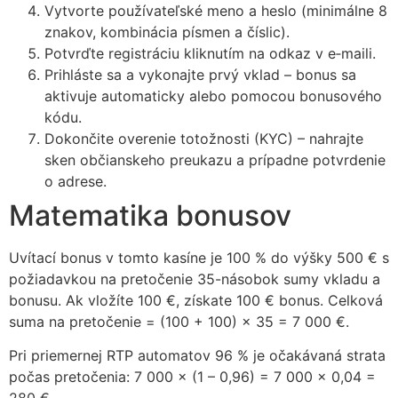
Vytvorte používateľské meno a heslo (minimálne 8
znakov, kombinácia písmen a číslic).
Potvrďte registráciu kliknutím na odkaz v e‑maili.
Prihláste sa a vykonajte prvý vklad – bonus sa
aktivuje automaticky alebo pomocou bonusového
kódu.
Dokončite overenie totožnosti (KYC) – nahrajte
sken občianskeho preukazu a prípadne potvrdenie
o adrese.
Matematika bonusov
Uvítací bonus v tomto kasíne je 100 % do výšky 500 € s
požiadavkou na pretočenie 35-násobok sumy vkladu a
bonusu. Ak vložíte 100 €, získate 100 € bonus. Celková
suma na pretočenie = (100 + 100) × 35 = 7 000 €.
Pri priemernej RTP automatov 96 % je očakávaná strata
počas pretočenia: 7 000 × (1 – 0,96) = 7 000 × 0,04 =