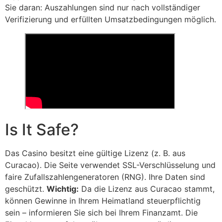
Sie daran: Auszahlungen sind nur nach vollständiger
Verifizierung und erfüllten Umsatzbedingungen möglich.
Is It Safe?
Das Casino besitzt eine gültige Lizenz (z. B. aus
Curacao). Die Seite verwendet SSL-Verschlüsselung und
faire Zufallszahlengeneratoren (RNG). Ihre Daten sind
geschützt.
Wichtig:
Da die Lizenz aus Curacao stammt,
können Gewinne in Ihrem Heimatland steuerpflichtig
sein – informieren Sie sich bei Ihrem Finanzamt. Die