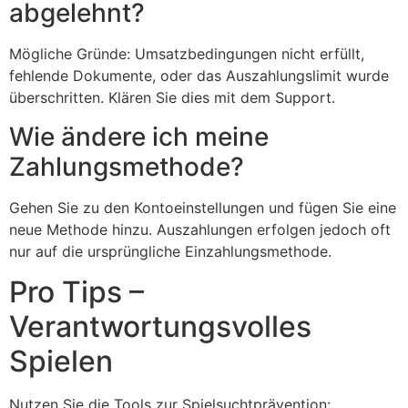
abgelehnt?
Mögliche Gründe: Umsatzbedingungen nicht erfüllt,
fehlende Dokumente, oder das Auszahlungslimit wurde
überschritten. Klären Sie dies mit dem Support.
Wie ändere ich meine
Zahlungsmethode?
Gehen Sie zu den Kontoeinstellungen und fügen Sie eine
neue Methode hinzu. Auszahlungen erfolgen jedoch oft
nur auf die ursprüngliche Einzahlungsmethode.
Pro Tips –
Verantwortungsvolles
Spielen
Nutzen Sie die Tools zur Spielsuchtprävention: