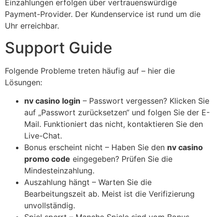
Einzahlungen erfolgen über vertrauenswürdige
Payment-Provider. Der Kundenservice ist rund um die
Uhr erreichbar.
Support Guide
Folgende Probleme treten häufig auf – hier die
Lösungen:
nv casino login
– Passwort vergessen? Klicken Sie
auf „Passwort zurücksetzen“ und folgen Sie der E-
Mail. Funktioniert das nicht, kontaktieren Sie den
Live-Chat.
Bonus erscheint nicht – Haben Sie den
nv casino
promo code
eingegeben? Prüfen Sie die
Mindesteinzahlung.
Auszahlung hängt – Warten Sie die
Bearbeitungszeit ab. Meist ist die Verifizierung
unvollständig.