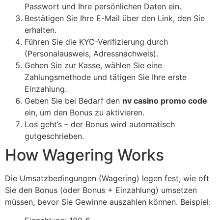
Passwort und Ihre persönlichen Daten ein.
Bestätigen Sie Ihre E-Mail über den Link, den Sie
erhalten.
Führen Sie die KYC-Verifizierung durch
(Personalausweis, Adressnachweis).
Gehen Sie zur Kasse, wählen Sie eine
Zahlungsmethode und tätigen Sie Ihre erste
Einzahlung.
Geben Sie bei Bedarf den
nv casino promo code
ein, um den Bonus zu aktivieren.
Los geht’s – der Bonus wird automatisch
gutgeschrieben.
How Wagering Works
Die Umsatzbedingungen (Wagering) legen fest, wie oft
Sie den Bonus (oder Bonus + Einzahlung) umsetzen
müssen, bevor Sie Gewinne auszahlen können. Beispiel: