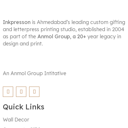
Inkpresson
is Ahmedabad’s leading custom gifting
and letterpress printing studio, established in 2004
as part of the
Anmol Group, a 20+
year legacy in
design and print.
An Anmol Group Intitative
Quick Links
Wall Decor