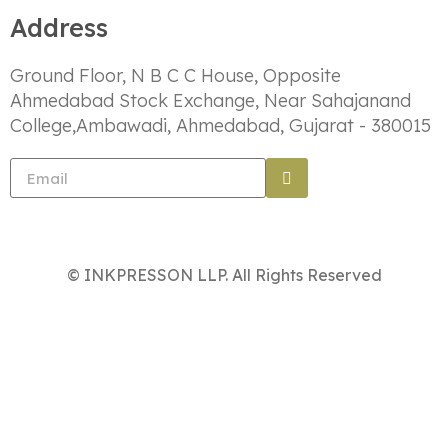
Address
Ground Floor, N B C C House, Opposite
Ahmedabad Stock Exchange, Near Sahajanand
College,Ambawadi, Ahmedabad, Gujarat - 380015
© INKPRESSON LLP. All Rights Reserved