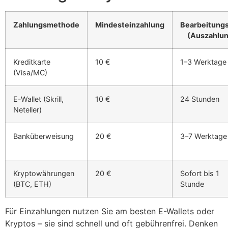
Zahlungsmethode
Mindesteinzahlung
Bearbeitungs
(Auszahlun
Kreditkarte
10 €
1–3 Werktage
(Visa/MC)
E-Wallet (Skrill,
10 €
24 Stunden
Neteller)
Banküberweisung
20 €
3–7 Werktage
Kryptowährungen
20 €
Sofort bis 1
(BTC, ETH)
Stunde
Für Einzahlungen nutzen Sie am besten E-Wallets oder
Kryptos – sie sind schnell und oft gebührenfrei. Denken