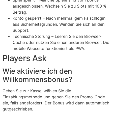
Spiel sperrt – Manche Spiele sind vom Bonus
ausgeschlossen. Wechseln Sie zu Slots mit 100 %
Beitrag.
Konto gesperrt – Nach mehrmaligem Falschlogin
aus Sicherheitsgründen. Wenden Sie sich an den
Support.
Technische Störung – Leeren Sie den Browser-
Cache oder nutzen Sie einen anderen Browser. Die
mobile Webseite funktioniert als PWA.
Players Ask
Wie aktiviere ich den
Willkommensbonus?
Gehen Sie zur Kasse, wählen Sie die
Einzahlungsmethode und geben Sie den Promo-Code
ein, falls angefordert. Der Bonus wird dann automatisch
gutgeschrieben.