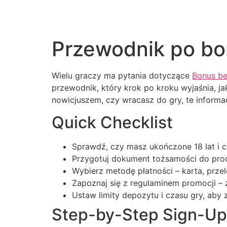
Przewodnik po bo
Wielu graczy ma pytania dotyczące
Bonus be
przewodnik, który krok po kroku wyjaśnia, ja
nowicjuszem, czy wracasz do gry, te informa
Quick Checklist
Sprawdź, czy masz ukończone 18 lat i c
Przygotuj dokument tożsamości do proc
Wybierz metodę płatności – karta, przele
Zapoznaj się z regulaminem promocji –
Ustaw limity depozytu i czasu gry, aby
Step-by-Step Sign-Up