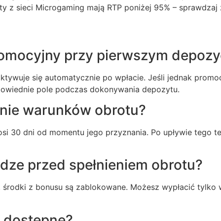
y z sieci Microgaming mają RTP poniżej 95% – sprawdzaj 
omocyjny przy pierwszym depozy
tywuje się automatycznie po wpłacie. Jeśli jednak promoc
dpowiednie pole podczas dokonywania depozytu.
enie warunków obrotu?
i 30 dni od momentu jego przyznania. Po upływie tego te
dze przed spełnieniem obrotu?
 środki z bonusu są zablokowane. Możesz wypłacić tylko w
ą dostępne?