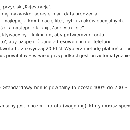
j przycisk „Rejestracja”.
mię, nazwisko, adres e-mail, data urodzenia.
 najlepiej z kombinacją liter, cyfr i znaków specjalnych.
, a następnie kliknij „Zarejestruj się”.
ktywacyjny – kliknij go, aby potwierdzić konto.
nto”, aby uzupełnić dane adresowe i numer telefonu.
wota to zazwyczaj 20 PLN. Wybierz metodę płatności i po
us powitalny – w wielu przypadkach jest on automatyczn
je. Standardowy bonus powitalny to często 100% do 200 PL
pisany jest mnożnik obrotu (wagering), który musisz speł