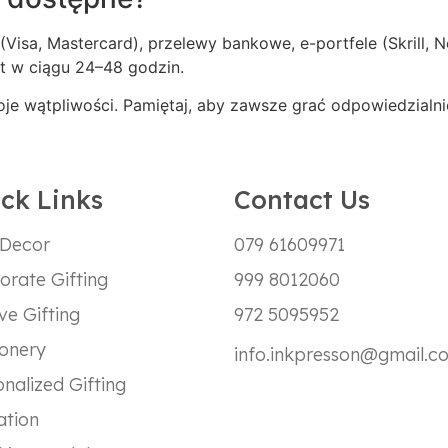
isa, Mastercard), przelewy bankowe, e-portfele (Skrill, Ne
t w ciągu 24–48 godzin.
je wątpliwości. Pamiętaj, aby zawsze grać odpowiedzialnie
ck Links
Contact Us
 Decor
079 61609971
orate Gifting
999 8012060
ve Gifting
972 5095952
ionery
info.inkpresson@gmail.c
nalized Gifting
ation