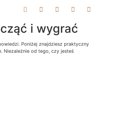
acząć i wygrać
wiedzi. Poniżej znajdziesz praktyczny
. Niezależnie od tego, czy jesteś