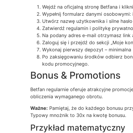
Wejdź na oficjalną stronę Betfana i klikni
Wypełnij formularz danymi osobowymi: i
Utwórz nazwę użytkownika i silne hasło –
Zatwierdź regulamin i politykę prywatności
Na podany adres e-mail otrzymasz link a
Zaloguj się i przejdź do sekcji „Moje ko
Wykonaj pierwszy depozyt – minimalna k
Po zaksięgowaniu środków odbierz bon
kodu promocyjnego.
Bonus & Promotions
Betfan regularnie oferuje atrakcyjne promoc
obliczenia wymaganego obrotu.
Ważne:
Pamiętaj, że do każdego bonusu przy
Typowy mnożnik to 30x na kwotę bonusu.
Przykład matematyczny