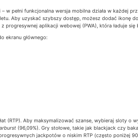
i – w pełni funkcjonalna wersja mobilna działa w każdej pr
bletu. Aby uzyskać szybszy dostęp, możesz dodać ikonę d
 z progresywnej aplikacji webowej (PWA), która ładuje się
 do ekranu głównego:
łat (RTP). Aby maksymalizować szanse, wybieraj sloty o 
arburst
(96,09%). Gry stołowe, takie jak blackjack czy baka
aj progresywnych jackpotów o niskim RTP (często poniżej 9