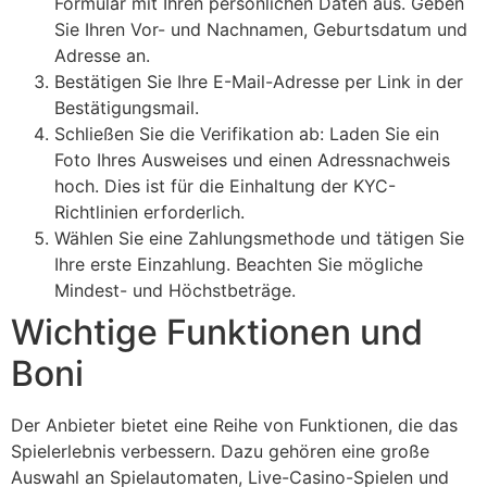
Formular mit Ihren persönlichen Daten aus. Geben
Sie Ihren Vor- und Nachnamen, Geburtsdatum und
Adresse an.
Bestätigen Sie Ihre E-Mail-Adresse per Link in der
Bestätigungsmail.
Schließen Sie die Verifikation ab: Laden Sie ein
Foto Ihres Ausweises und einen Adressnachweis
hoch. Dies ist für die Einhaltung der KYC-
Richtlinien erforderlich.
Wählen Sie eine Zahlungsmethode und tätigen Sie
Ihre erste Einzahlung. Beachten Sie mögliche
Mindest- und Höchstbeträge.
Wichtige Funktionen und
Boni
Der Anbieter bietet eine Reihe von Funktionen, die das
Spielerlebnis verbessern. Dazu gehören eine große
Auswahl an Spielautomaten, Live-Casino-Spielen und