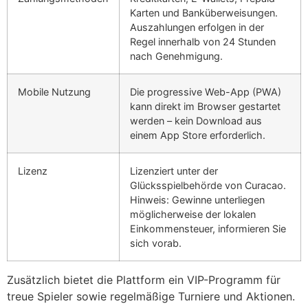
Karten und Banküberweisungen.
Auszahlungen erfolgen in der
Regel innerhalb von 24 Stunden
nach Genehmigung.
Mobile Nutzung
Die progressive Web-App (PWA)
kann direkt im Browser gestartet
werden – kein Download aus
einem App Store erforderlich.
Lizenz
Lizenziert unter der
Glücksspielbehörde von Curacao.
Hinweis: Gewinne unterliegen
möglicherweise der lokalen
Einkommensteuer, informieren Sie
sich vorab.
Zusätzlich bietet die Plattform ein VIP-Programm für
treue Spieler sowie regelmäßige Turniere und Aktionen.