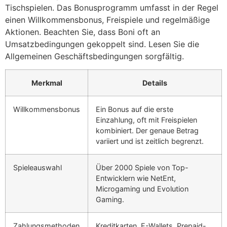
Tischspielen. Das Bonusprogramm umfasst in der Regel
einen Willkommensbonus, Freispiele und regelmäßige
Aktionen. Beachten Sie, dass Boni oft an
Umsatzbedingungen gekoppelt sind. Lesen Sie die
Allgemeinen Geschäftsbedingungen sorgfältig.
Merkmal
Details
Willkommensbonus
Ein Bonus auf die erste
Einzahlung, oft mit Freispielen
kombiniert. Der genaue Betrag
variiert und ist zeitlich begrenzt.
Spieleauswahl
Über 2000 Spiele von Top-
Entwicklern wie NetEnt,
Microgaming und Evolution
Gaming.
Zahlungsmethoden
Kreditkarten, E-Wallets, Prepaid-