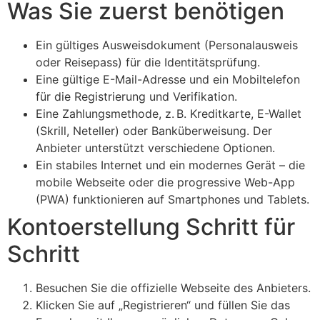
Was Sie zuerst benötigen
Ein gültiges Ausweisdokument (Personalausweis
oder Reisepass) für die Identitätsprüfung.
Eine gültige E-Mail-Adresse und ein Mobiltelefon
für die Registrierung und Verifikation.
Eine Zahlungsmethode, z. B. Kreditkarte, E-Wallet
(Skrill, Neteller) oder Banküberweisung. Der
Anbieter unterstützt verschiedene Optionen.
Ein stabiles Internet und ein modernes Gerät – die
mobile Webseite oder die progressive Web-App
(PWA) funktionieren auf Smartphones und Tablets.
Kontoerstellung Schritt für
Schritt
Besuchen Sie die offizielle Webseite des Anbieters.
Klicken Sie auf „Registrieren“ und füllen Sie das