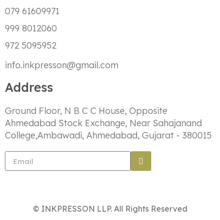
079 61609971
999 8012060
972 5095952
info.inkpresson@gmail.com
Address
Ground Floor, N B C C House, Opposite
Ahmedabad Stock Exchange, Near Sahajanand
College,Ambawadi, Ahmedabad, Gujarat - 380015
© INKPRESSON LLP. All Rights Reserved