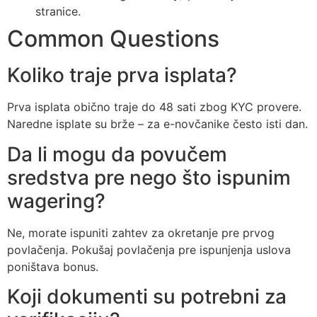
stranice.
Common Questions
Koliko traje prva isplata?
Prva isplata obično traje do 48 sati zbog KYC provere.
Naredne isplate su brže – za e-novčanike često isti dan.
Da li mogu da povučem
sredstva pre nego što ispunim
wagering?
Ne, morate ispuniti zahtev za okretanje pre prvog
povlačenja. Pokušaj povlačenja pre ispunjenja uslova
poništava bonus.
Koji dokumenti su potrebni za