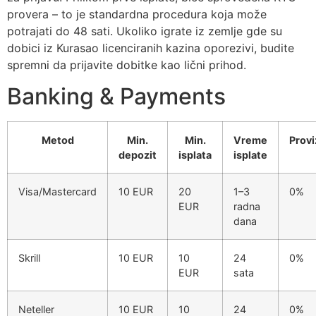
provera – to je standardna procedura koja može
potrajati do 48 sati. Ukoliko igrate iz zemlje gde su
dobici iz Kurasao licenciranih kazina oporezivi, budite
spremni da prijavite dobitke kao lični prihod.
Banking & Payments
Metod
Min.
Min.
Vreme
Provi
depozit
isplata
isplate
Visa/Mastercard
10 EUR
20
1–3
0%
EUR
radna
dana
Skrill
10 EUR
10
24
0%
EUR
sata
Neteller
10 EUR
10
24
0%