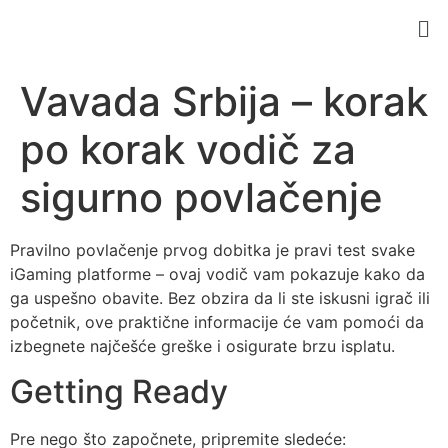
Vavada Srbija – korak
po korak vodič za
sigurno povlačenje
Pravilno povlačenje prvog dobitka je pravi test svake
iGaming platforme – ovaj vodič vam pokazuje kako da
ga uspešno obavite. Bez obzira da li ste iskusni igrač ili
početnik, ove praktične informacije će vam pomoći da
izbegnete najčešće greške i osigurate brzu isplatu.
Getting Ready
Pre nego što započnete, pripremite sledeće: