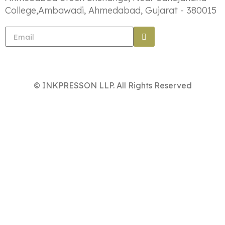
College,Ambawadi, Ahmedabad, Gujarat - 380015
© INKPRESSON LLP. All Rights Reserved