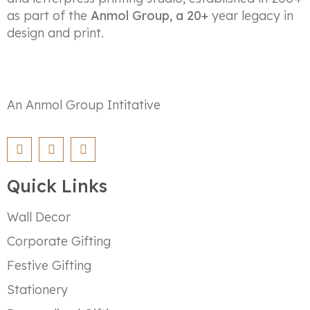
as part of the
Anmol Group, a 20+
year legacy in
design and print.
An Anmol Group Intitative
Quick Links
Wall Decor
Corporate Gifting
Festive Gifting
Stationery