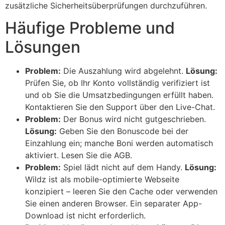
zusätzliche Sicherheitsüberprüfungen durchzuführen.
Häufige Probleme und
Lösungen
Problem:
Die Auszahlung wird abgelehnt.
Lösung:
Prüfen Sie, ob Ihr Konto vollständig verifiziert ist
und ob Sie die Umsatzbedingungen erfüllt haben.
Kontaktieren Sie den Support über den Live-Chat.
Problem:
Der Bonus wird nicht gutgeschrieben.
Lösung:
Geben Sie den Bonuscode bei der
Einzahlung ein; manche Boni werden automatisch
aktiviert. Lesen Sie die AGB.
Problem:
Spiel lädt nicht auf dem Handy.
Lösung:
Wildz ist als mobile-optimierte Webseite
konzipiert – leeren Sie den Cache oder verwenden
Sie einen anderen Browser. Ein separater App-
Download ist nicht erforderlich.