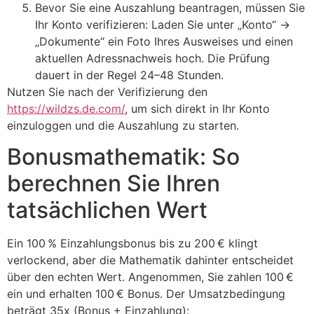
Bevor Sie eine Auszahlung beantragen, müssen Sie
Ihr Konto verifizieren: Laden Sie unter „Konto“ →
„Dokumente“ ein Foto Ihres Ausweises und einen
aktuellen Adressnachweis hoch. Die Prüfung
dauert in der Regel 24–48 Stunden.
Nutzen Sie nach der Verifizierung den
https://wildzs.de.com/
, um sich direkt in Ihr Konto
einzuloggen und die Auszahlung zu starten.
Bonusmathematik: So
berechnen Sie Ihren
tatsächlichen Wert
Ein 100 % Einzahlungsbonus bis zu 200 € klingt
verlockend, aber die Mathematik dahinter entscheidet
über den echten Wert. Angenommen, Sie zahlen 100 €
ein und erhalten 100 € Bonus. Der Umsatzbedingung
beträgt 35x (Bonus + Einzahlung):