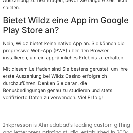
Auszahlung zu beantragen, bevor Sie längere Zeit nicht
spielen.
Bietet Wildz eine App im Google
Play Store an?
Nein, Wildz bietet keine native App an. Sie können die
progressive Web-App (PWA) über den Browser
installieren, um ein app-ähnliches Erlebnis zu erhalten.
Mit diesem Leitfaden sind Sie bestens gerüstet, um Ihre
erste Auszahlung bei Wildz Casino erfolgreich
durchzuführen. Denken Sie daran, die
Bonusbedingungen genau zu studieren und stets
verifizierte Daten zu verwenden. Viel Erfolg!
Inkpresson
is Ahmedabad’s leading custom gifting
and letterpress printing studio, established in 2004